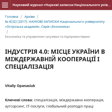
Науковий журнал «Наукові записки Національного університету «Острозька академія»: серія «Економіка»
Головна
/
Архіви
/
№ 4(32) (2017): НАУКОВІ ЗАПИСКИ Національного університету
«Острозька акаде­мія», Серія «Економіка»
/
Економіка та управління галузями та підприємствами
ІНДУСТРІЯ 4.0: МІСЦЕ УКРАЇНИ В
МІЖДЕРЖАВНІЙ КООПЕРАЦІЇ І
СПЕЦІАЛІЗАЦІЯ
Vitaliy Opanasiuk
Ключові слова:
спеціалізація, міждержавна кооперація,
аутсорсинг, ІТ-послуги, глобальний розподіл праці