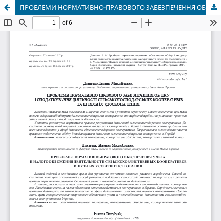
ПРОБЛЕМИ НОРМАТИВНО-ПРАВОВОГО ЗАБЕЗПЕЧЕННЯ ОБЛІКУ І ОПОДАТКУВАННЯ ДІЯЛЬНОСТІ СІЛЬСЬКОГОСПОДАРСЬКИХ КООПЕРАТИВІВ ТА ШЛЯХИ ЇХ УДОСКОНАЛЕННЯ