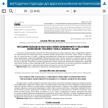
МЕТОДИЧНІ ПІДХОДИ ДО ВДОСКОНАЛЕННЯ АНТИКРИЗОВОГО УПРАВЛІННЯ ЕКОНОМІКОЮ УКРАЇНИ В УМОВАХ ДЕЦЕНТРАЛІЗАЦІЇ