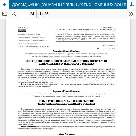
ДОСВІД ФУНКЦІОНУВАННЯ ВІЛЬНИХ ЕКОНОМІЧНИХ ЗОН В УКРАЇНІ ТА ПЕРСПЕКТИВИ ЇХ ПОДАЛЬШОГО РОЗВИТКУ