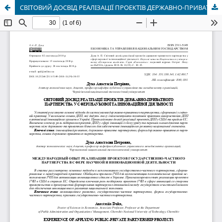
СВІТОВИЙ ДОСВІД РЕАЛІЗАЦІЇ ПРОЕКТІВ ДЕРЖАВНО-ПРИВАТНОГО ПАРТНЕРСТВА У СФЕРІ НАУКОВОЇ ТА ІННОВАЦІЙНОЇ ДІЯЛЬНОСТІ