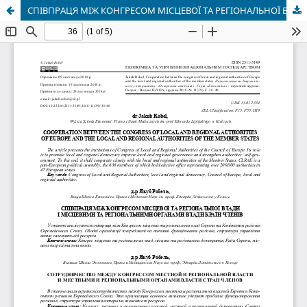
СПІВПРАЦЯ МІЖ КОНГРЕСОМ МІСЦЕВОЇ ТА РЕГІОНАЛЬНОЇ ВЛАДИ І МІСЦЕВИМИ ТА РЕГІОНАЛЬНИМИ ОРГАНАМИ ВЛАДИ КРАЇН ЧЛЕНІВ