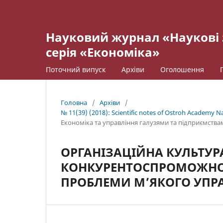
Науковий журнал «Наукові 
серія «Економіка»
Поточний випуск
Архіви
Оголошення
Головна
/
Архіви
/
№ 11(39) (2018): Scientific notes of Ostroh Academy Nat
Економіка та управління галузями та підприємства
ОРГАНІЗАЦІЙНА КУЛЬТУР
КОНКУРЕНТОСПРОМОЖНОС
ПРОБЛЕМИ М’ЯКОГО УПР