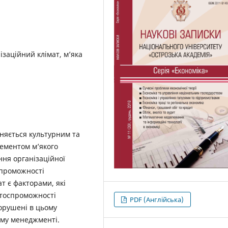
ізаційний клімат, м’яка
няється культурним та
лементом м’якого
ня організаційної
спроможності
т є факторами, які
нтоспроможності
PDF (Англійська)
порушені в цьому
ому менеджменті.