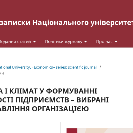
записки Національного університе
Подання статей
Політики журналу
Про нас
ional University, «Economics» series: scientific journal
/
ми
А І КЛІМАТ У ФОРМУВАННІ
ТІ ПІДПРИЄМСТВ – ВИБРАНІ
АВЛІННЯ ОРГАНІЗАЦІЄЮ