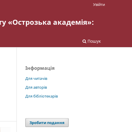
Увійти
ту «Острозька академія»:
Пошук
Інформація
Для читачів
Для авторів
Для бібліотекарів
Зробити подання