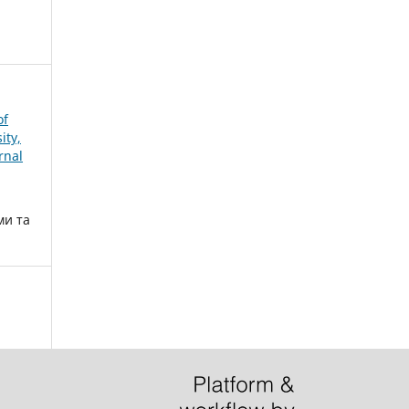
of
ity,
rnal
ми та