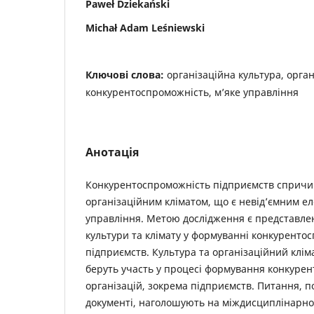
Paweł Dziekański
Michał Adam Leśniewski
Ключові слова:
організаційна культура, орган
конкурентоспроможність, м’яке управління
Анотація
Конкурентоспроможність підприємств спричи
організаційним кліматом, що є не­від’ємним е
управління. Метою дослідження є представлен
культури та клімату у формуванні конкуренто
підприємств. Культура та організаційний кліма
беруть участь у процесі формування конкуре
організацій, зокрема підприємств. Питання, 
документі, наголошують на міждисциплінарн