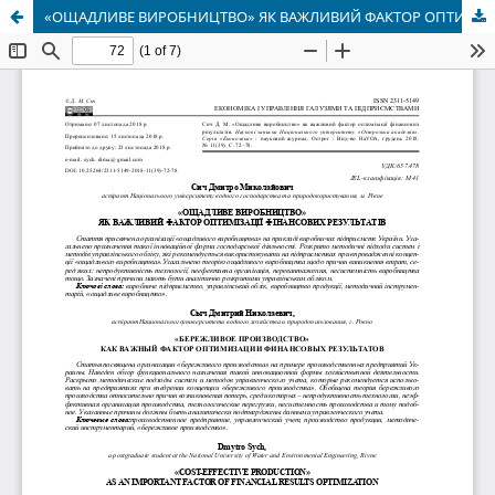
«ОЩАДЛИВЕ ВИРОБНИЦТВО» ЯК ВАЖЛИВИЙ ФАКТОР ОПТИМІЗАЦІЇ ФІНАНСОВИХ РЕЗУЛЬТАТІВ