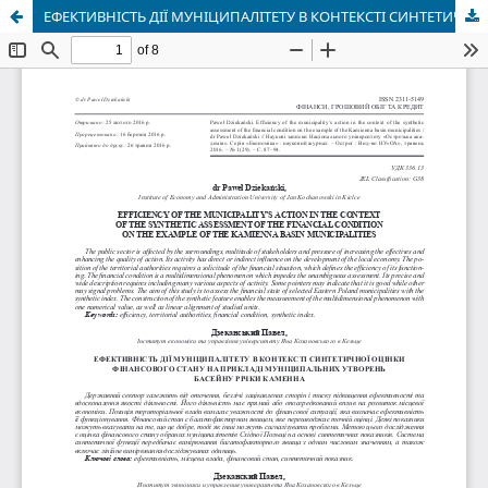
ЕФЕКТИВНІСТЬ ДІЇ МУНІЦИПАЛІТЕТУ В КОНТЕКСТІ СИНТЕТИЧНОЇ ОЦІНКИ ФІНАНСОВОГО СТАНУ НА ПРИКЛАДІ МУНІЦИПАЛЬНИХ УТВОРЕНЬ БАСЕЙНУ РІЧКИ КАМЕННА