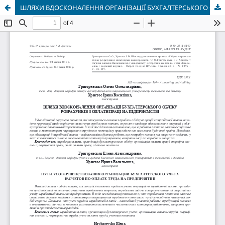
ШЛЯХИ ВДОСКОНАЛЕННЯ ОРГАНІЗАЦІЇ БУХГАЛТЕРСЬКОГО ОБЛІКУ РОЗРАХУНКІВ З ОПЛАТИ ПРАЦІ НА ПІДПРИЄМСТВІ