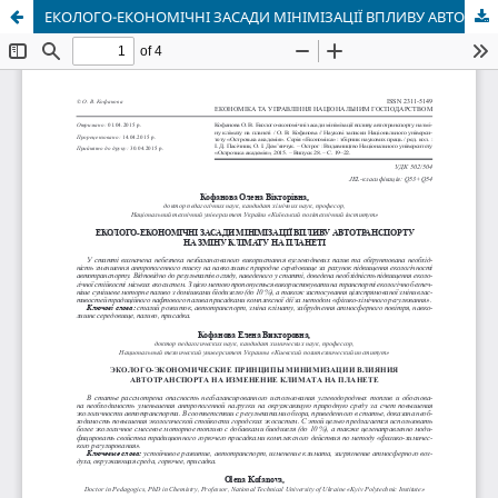
ЕКОЛОГО-ЕКОНОМІЧНІ ЗАСАДИ МІНІМІЗАЦІЇ ВПЛИВУ АВТОТРАНСПОРТУ НА ЗМІНУ КЛІМАТУ НА ПЛАНЕТІ