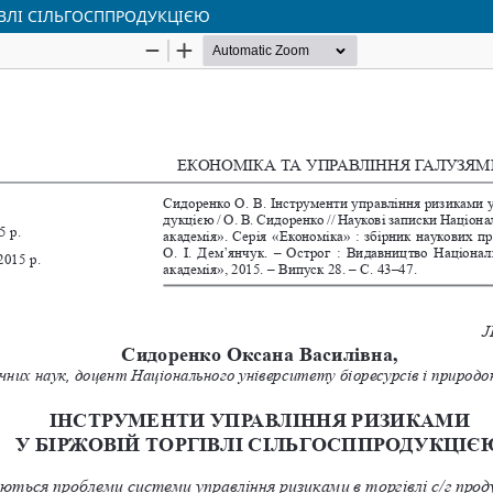
ІВЛІ СІЛЬГОСППРОДУКЦІЄЮ