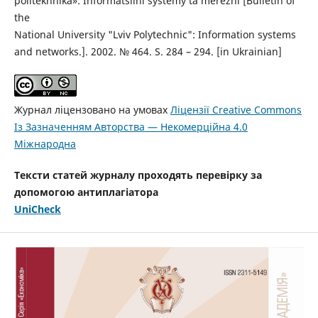
politekhnika»: Informatsiini systemy ta merezhi [Bulletin of
the
National University "Lviv Polytechnic": Information systems
and networks.]. 2002. № 464. S. 284 – 294. [in Ukrainian]
Журнал ліцензовано на умовах
Ліцензії Creative Commons
Із Зазначенням Авторства — Некомерційна 4.0
Міжнародна
Тексти статей журналу проходять перевірку за
допомогою антиплагіатора
UniCheck