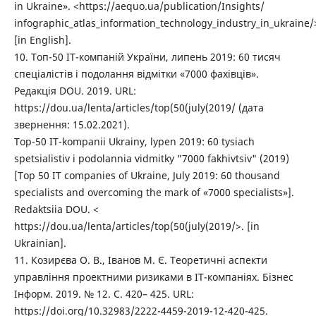
in Ukraine». <https://aequo.ua/publication/Insights/
infographic_atlas_information_technology_industry_in_ukraine/
[in English].
10. Топ-50 ІТ-компаній України, липень 2019: 60 тисяч
спеціалістів і подолання відмітки «7000 фахівців».
Редакція DOU. 2019. URL:
https://dou.ua/lenta/articles/top(50(july(2019/ (дата
звернення: 15.02.2021).
Top-50 IT-kompanii Ukrainy, lypen 2019: 60 tysiach
spetsialistiv i podolannia vidmitky "7000 fakhivtsiv" (2019)
[Top 50 IT companies of Ukraine, July 2019: 60 thousand
specialists and overcoming the mark of «7000 specialists»].
Redaktsiia DOU. <
https://dou.ua/lenta/articles/top(50(july(2019/>. [in
Ukrainian].
11. Козирєва О. В., Іванов М. Є. Теоретичні аспекти
управління проектними ризиками в ІТ-компаніях. Бізнес
Інформ. 2019. № 12. С. 420– 425. URL:
https://doi.org/10.32983/2222-4459-2019-12-420-425.