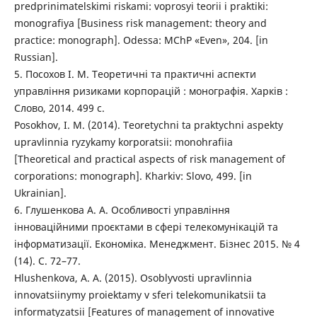
predprinimatelskimi riskami: voprosyi teorii i praktiki:
monografiya [Business risk management: theory and
practice: monograph]. Odessa: MChP «Even», 204. [in
Russian].
5. Посохов І. М. Теоретичні та практичні аспекти
управління ризиками корпорацій : монографія. Харків :
Слово, 2014. 499 с.
Posokhov, I. M. (2014). Teoretychni ta praktychni aspekty
upravlinnia ryzykamy korporatsii: monohrafiia
[Theoretical and practical aspects of risk management of
corporations: monograph]. Kharkiv: Slovo, 499. [in
Ukrainian].
6. Глушенкова А. А. Особливості управління
інноваційними проєктами в сфері телекомунікацій та
інформатизації. Економіка. Менеджмент. Бізнес 2015. № 4
(14). С. 72–77.
Hlushenkova, A. A. (2015). Osoblyvosti upravlinnia
innovatsiinymy proiektamy v sferi telekomunikatsii ta
informatyzatsii [Features of management of innovative