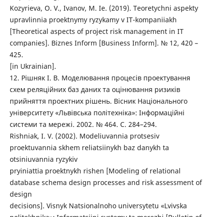
Kozyrieva, O. V., Ivanov, M. Ie. (2019). Teoretychni aspekty
upravlinnia proektnymy ryzykamy v IT-kompaniiakh
[Theoretical aspects of project risk management in IT
companies]. Biznes Inform [Business Inform]. № 12, 420 –
425.
[in Ukrainian].
12. Рішняк І. В. Моделювання процесів проектування
схем реляційних баз даних та оцінювання ризиків
прийняття проектних рішень. Вісник Національного
університету «Львівська політехніка»: Інформаційні
системи та мережі. 2002. № 464. С. 284–294.
Rishniak, I. V. (2002). Modeliuvannia protsesiv
proektuvannia skhem reliatsiinykh baz danykh ta
otsiniuvannia ryzykiv
pryiniattia proektnykh rishen [Modeling of relational
database schema design processes and risk assessment of
design
decisions]. Visnyk Natsionalnoho universytetu «Lvivska