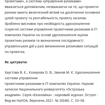
проектами», а система «управління ризиками»
вважається допоміжним, незважаючи на те, що проектні
ризики мають величезний вплив на досягнення основних
цілей проекту та рентабельність проекту загалом.
Зроблено висновок про необхідність удосконалення
існуючої системи управління проектними ризиками в ІТ-
компаніях України на основі удосконалення оцінки
проектних ризиків та визначення послідовності
управлінських дій у разі виникнення ризикових ситуацій
по проектах.
Як цитувати:
Хаустова В. Є., Козирєва О. В., Іванов М. Є. Удосконалення
системи управління
проектними ризиками в ІТ-компаніях України. Наукові
записки Національного університету «Острозька
академія». Серія «Економіка» : науковий журнал. Острог :
Вид-во НаУОА, березень 2021. № 20(48). С. 53–58.