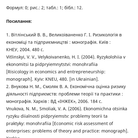
Формул: 0; рис.: 2; табл.: 1; бібл.: 12.
Посилання:
1. Вітлінський В. В., Великоіваненко Г. І. Ризикологія в
економіці та підприємництві : монографія. Київ :
КНЕУ, 2004. 480 с.
Vitlinskyi, V. V., Velykoivanenko, H. I. (2004). Ryzykolohiia v
ekonomitsi ta pidpryiemnytstvi: monohrafiia
[Risicology in economics and entrepreneurship:
monograph]. Kyiv: KNEU, 480. [in Ukrainian].
2. Внукова Н. М., Смоляк В. А. Економічна оцінка ризику
діяльності підприємств: проблеми теорії та практики :
монографія. Xарків : ВД «ІНЖЕК», 2006. 184 с.
Vnukova, N. M., Smoliak, V. A. (2006). Ekonomichna otsinka
ryzyku diialnosti pidpryiemstv: problemy teorii ta
praktyky: monohrafiia [Economic risk assessment of
enterprises: problems of theory and practice: monograph].