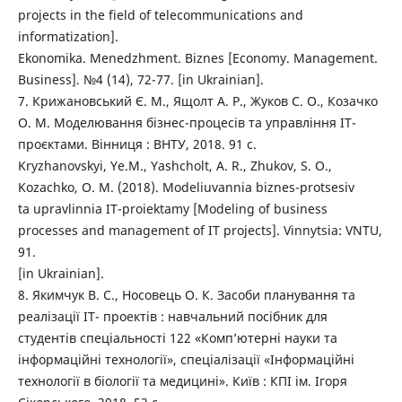
projects in the field of telecommunications and
informatization].
Ekonomika. Menedzhment. Biznes [Economy. Management.
Business]. №4 (14), 72-77. [in Ukrainian].
7. Крижановський Є. М., Ящолт А. Р., Жуков С. О., Козачко
О. М. Моделювання бізнес-процесів та управління ІТ-
проєктами. Вінниця : ВНТУ, 2018. 91 с.
Kryzhanovskyi, Ye.M., Yashcholt, A. R., Zhukov, S. O.,
Kozachko, O. M. (2018). Modeliuvannia biznes-protsesiv
ta upravlinnia IT-proiektamy [Modeling of business
processes and management of IT projects]. Vinnytsia: VNTU,
91.
[in Ukrainian].
8. Якимчук В. С., Носовець О. К. Засоби планування та
реалізації ІТ- проектів : навчальний посібник для
студентів спеціальності 122 «Комп’ютерні науки та
інформаційні технології», спеціалізації «Інформаційні
технології в біології та медицині». Київ : КПІ ім. Ігоря