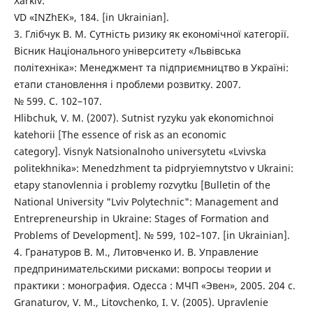
Xarkiv:
VD «INZhEK», 184. [in Ukrainian].
3. Глібчук В. М. Сутність ризику як економічної категорії.
Вісник Національного університету «Львівська
політехніка»: Менеджмент та підприємництво в Україні:
етапи становлення і проблеми розвитку. 2007.
№ 599. С. 102–107.
Hlibchuk, V. M. (2007). Sutnist ryzyku yak ekonomichnoi
katehorii [The essence of risk as an economic
category]. Visnyk Natsionalnoho universytetu «Lvivska
politekhnika»: Menedzhment ta pidpryiemnytstvo v Ukraini:
etapy stanovlennia i problemy rozvytku [Bulletin of the
National University "Lviv Polytechnic": Management and
Entrepreneurship in Ukraine: Stages of Formation and
Problems of Development]. № 599, 102–107. [in Ukrainian].
4. Гранатуров В. М., Литовченко И. В. Управление
предпринимательскими рисками: вопросы теории и
практики : монография. Одесса : МЧП «Эвен», 2005. 204 c.
Granaturov, V. M., Litovchenko, I. V. (2005). Upravlenie