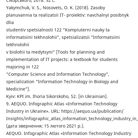
Сікорського, 2018. 52 с.
Yakymchuk, V. S., Nosovets, O. K. (2018). Zasoby
planuvannia ta realizatsii IT- proiektiv: navchalnyi posibnyk
dlia
studentiv spetsialnosti 122 "Kompiuterni nauky ta
informatsiini tekhnolohii", spetsializatsii "Informatsiini
tekhnolohii
v biolohii ta medytsyni" [Tools for planning and
implementation of IT projects: a textbook for students
majoring in 122
"Computer Science and Information Technology",
specialization "Information Technology in Biology and
Medicine"].
Kyiv: KPI im. Ihoria Sikorskoho, 52. [in Ukrainian].
9. AEQUO. Infographic Atlas «Information Technology
Industry in Ukraine». URL: https://aequo.ua/publication/
Insights/infographic_atlas_information_technology_industry_in
(дата звернення; 15 лютого 2021 р.).
AEQUO. Infographic Atlas «Information Technology Industry