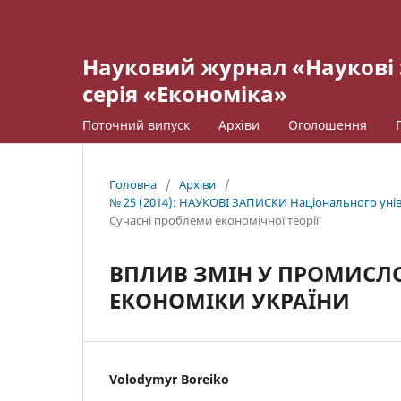
Науковий журнал «Наукові 
серія «Економіка»
Поточний випуск
Архіви
Оголошення
Головна
/
Архіви
/
№ 25 (2014): НАУКОВІ ЗАПИСКИ Національного уніве
Cучасні проблеми економічної теорії
ВПЛИВ ЗМІН У ПРОМИСЛ
ЕКОНОМІКИ УКРАЇНИ
Volodymyr Boreiko