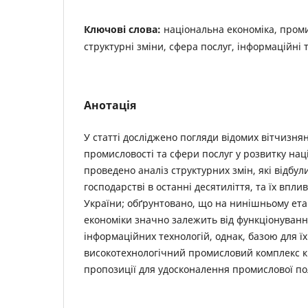
Ключові слова:
національна економіка, пром
структурні зміни, сфера послуг, інформаційні т
Анотація
У статті досліджено погляди відомих вітчизня
промисловості та сфери послуг у розвитку нац
проведено аналіз структурних змін, які відбу
господарстві в останні десятиліття, та їх впли
України; обґрунтовано, що на нинішньому ет
економіки значно залежить від функціонуванн
інформаційних технологій, однак, базою для ї
високотехнологічний промисловий комплекс к
пропозиції для удосконалення промислової по