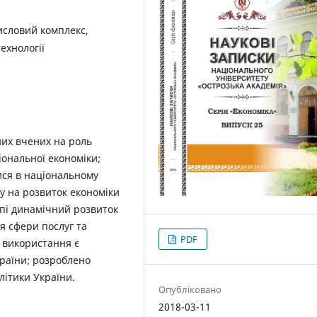
исловий комплекс,
ехнології
них вчених на роль
іональної економіки;
лися в національному
ву на розвиток економіки
апі динамічний розвиток
я сфери послуг та
PDF
х використання є
раїни; розроблено
літики України.
Опубліковано
2018-03-11