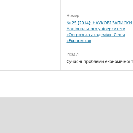
Номер
№ 25 (2014): НАУКОВІ ЗАПИСКИ
Національного університету
«Острозька акаде­мія», Серія
«Економіка»
Розділ
Cучасні проблеми економічної т