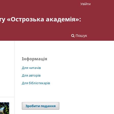
Увійти
ту «Острозька академія»:
Пошук
Інформація
Для читачів
Для авторів
Для бібліотекарів
Зробити подання