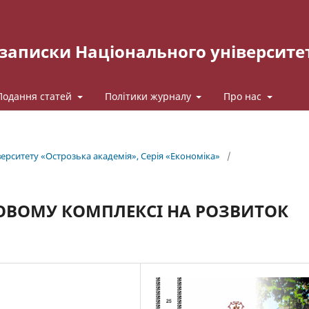
записки Національного університе
Подання статей
Політики журналу
Про нас
рситету «Острозька акаде­мія», Серія «Економіка»
/
ОВОМУ КОМПЛЕКСІ НА РОЗВИТОК