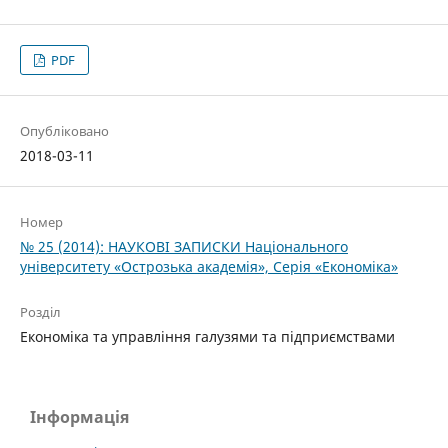
PDF
Опубліковано
2018-03-11
Номер
№ 25 (2014): НАУКОВІ ЗАПИСКИ Національного
університету «Острозька акаде­мія», Серія «Економіка»
Розділ
Економіка та управління галузями та підприємствами
Інформація