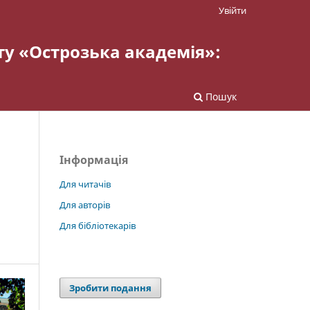
Увійти
ту «Острозька академія»:
Пошук
Інформація
Для читачів
Для авторів
Для бібліотекарів
Зробити подання