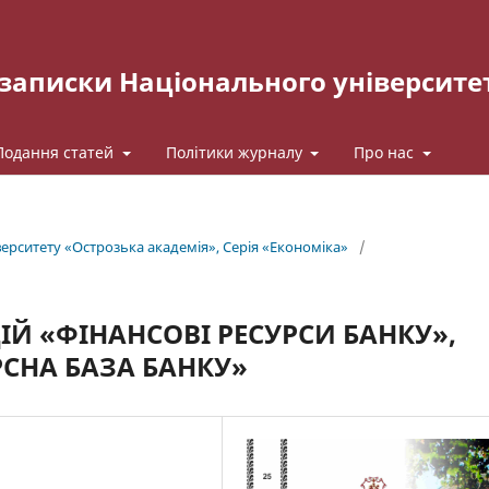
записки Національного університе
Подання статей
Політики журналу
Про нас
рситету «Острозька акаде­мія», Серія «Економіка»
/
ІЙ «ФІНАНСОВІ РЕСУРСИ БАНКУ»,
РСНА БАЗА БАНКУ»