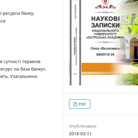
і ресурси банку,
рси
 сутності термінів
ресурс на база банку».
ять. Узагальнено
PDF
Опубліковано
2018-03-11