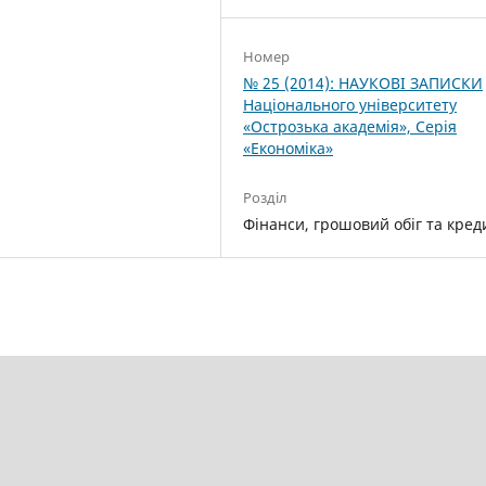
Номер
№ 25 (2014): НАУКОВІ ЗАПИСКИ
Національного університету
«Острозька акаде­мія», Серія
«Економіка»
Розділ
Фінанси, грошовий обіг та кред