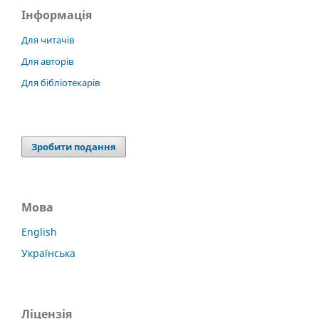
Інформація
Для читачів
Для авторів
Для бібліотекарів
Зробити подання
Мова
English
Українська
Ліцензія