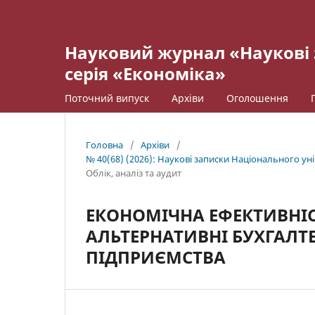
Науковий журнал «Наукові 
серія «Економіка»
Поточний випуск
Архіви
Оголошення
Головна
/
Архіви
/
№ 40(68) (2026): Наукові записки Національного ун
Облік, аналіз та аудит
ЕКОНОМІЧНА ЕФЕКТИВНІСТ
АЛЬТЕРНАТИВНІ БУХГАЛТ
ПІДПРИЄМСТВА