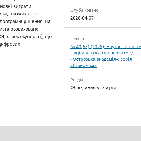
сновні витрати
Опубліковано
ямі, приховані та
2026-04-07
 програмні рішення. На
ємств розраховано
OI, строк окупності), що
Номер
­цифрових
№ 40(68) (2026): Наукові записк
Національного університету
«Острозька академія»: серія
«Економіка»
Розділ
Облік, аналіз та аудит