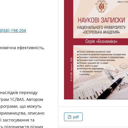
0(68)-198-204
номічна ефективність,
наслідків переходу
ограм 1С/BAS. Автором
 програми, що можуть
дприємництва, описано
pdf
і застосування та
сть підприємств різних