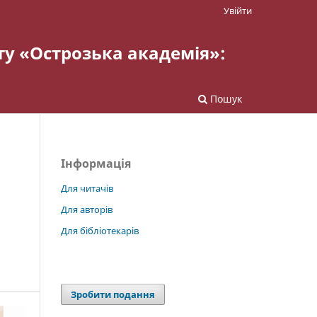
Увійти
ту «Острозька академія»:
Пошук
Інформація
Для читачів
Для авторів
Для бібліотекарів
Зробити подання