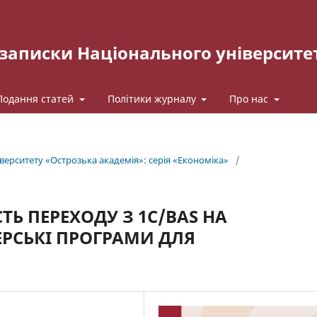
записки Національного університе
Подання статей
Політики журналу
Про нас
іверситету «Острозька академія»: серія «Економіка»
/
Ь ПЕРЕХОДУ З 1С/BAS НА
ЕРСЬКІ ПРОГРАМИ ДЛЯ