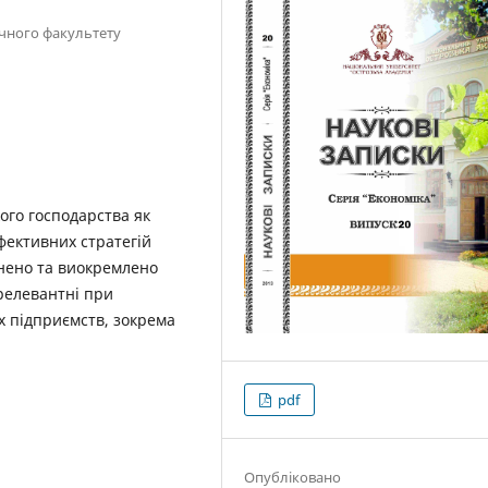
ічного факультету
кого господарства як
фективних стратегій
нено та виокремлено
 релевантні при
х підприємств, зокрема
pdf
Опубліковано