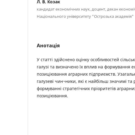
Л. В. Козак
кандидат економічних наук, доцент, декан економ
Національного університету “Острозька академія"
Анотація
У статті здійснено оцінку особливостей сільсь
галузі та визначено їх вплив на формування е
позиціювання аграрних підприємств. Узагаль
галузеві чин¬ники, які є найбільш значимі та
формуванні стратегічних пріоритетів аграрни
позиціювання.