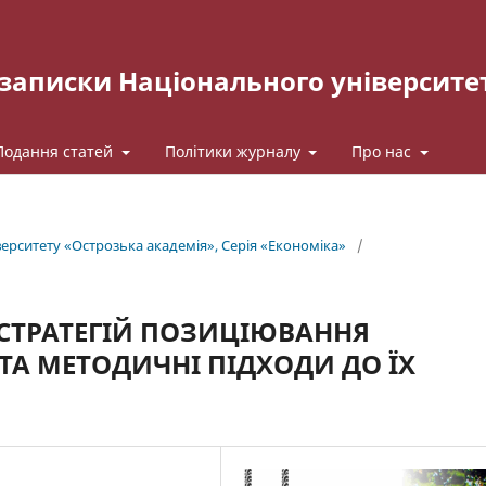
записки Національного університе
Подання статей
Політики журналу
Про нас
рситету «Острозька акаде­мія», Серія «Економіка»
/
 СТРАТЕГІЙ ПОЗИЦІЮВАННЯ
ТА МЕТОДИЧНІ ПІДХОДИ ДО ЇХ