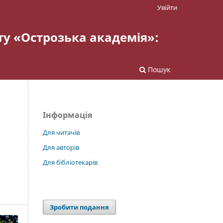
Увійти
ту «Острозька академія»:
Пошук
Інформація
Для читачів
Для авторів
Для бібліотекарів
Зробити подання