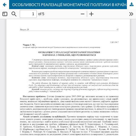
ОСОБЛИВОСТІ РЕАЛІЗАЦІЇ МОНЕТАРНОЇ ПОЛІТИКИ В КРАЇНАХ З РИНКАМИ, ЩО РОЗВИВАЮТЬСЯ