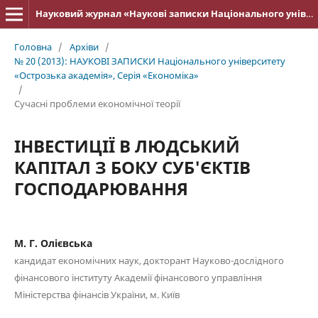
Науковий журнал «Наукові записки Національного університету «Острозька академія»: серія «Економіка»
Головна
/
Архіви
/
№ 20 (2013): НАУКОВІ ЗАПИСКИ Національного університету
«Острозька акаде­мія», Серія «Економіка»
/
Cучасні проблеми економічної теорії
ІНВЕСТИЦІЇ В ЛЮДСЬКИЙ
КАПІТАЛ З БОКУ СУБ'ЄКТІВ
ГОСПОДАРЮВАННЯ
М. Г. Олієвська
кандидат економічних наук, докторант Науково-дослідного
фінансового інституту Академії фінансового управління
Міністерства фінансів України, м. Київ