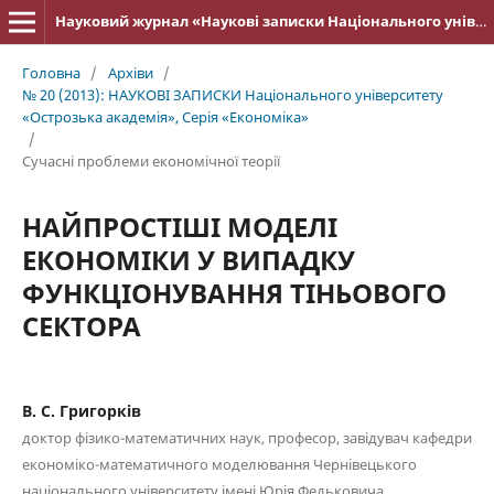
Науковий журнал «Наукові записки Національного університету «Острозька академія»: серія «Економіка»
Головна
/
Архіви
/
№ 20 (2013): НАУКОВІ ЗАПИСКИ Національного університету
«Острозька акаде­мія», Серія «Економіка»
/
Cучасні проблеми економічної теорії
НАЙПРОСТІШІ МОДЕЛІ
ЕКОНОМІКИ У ВИПАДКУ
ФУНКЦІОНУВАННЯ ТІНЬОВОГО
СЕКТОРА
В. С. Григорків
доктор фізико-математичних наук, професор, завідувач кафедри
економіко-математичного моделювання Чернівецького
національного університету імені Юрія Федьковича,