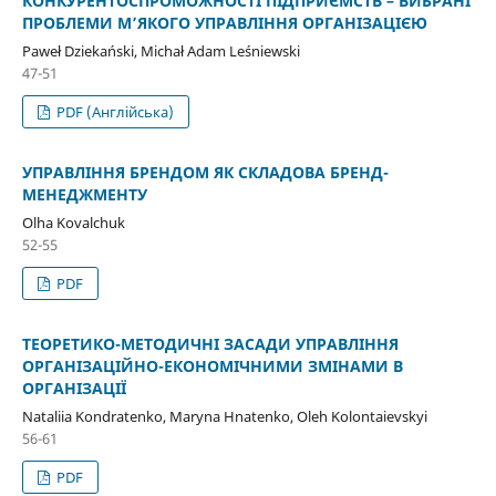
КОНКУРЕНТОСПРОМОЖНОСТІ ПІДПРИЄМСТВ – ВИБРАНІ
ПРОБЛЕМИ М’ЯКОГО УПРАВЛІННЯ ОРГАНІЗАЦІЄЮ
Paweł Dziekański, Michał Adam Leśniewski
47-51
PDF (Англійська)
УПРАВЛІННЯ БРЕНДОМ ЯК СКЛАДОВА БРЕНД-
МЕНЕДЖМЕНТУ
Olha Kovalchuk
52-55
PDF
ТЕОРЕТИКО-МЕТОДИЧНІ ЗАСАДИ УПРАВЛІННЯ
ОРГАНІЗАЦІЙНО-ЕКОНОМІЧНИМИ ЗМІНАМИ В
ОРГАНІЗАЦІЇ
Nataliia Kondratenko, Maryna Hnatenko, Oleh Kolontaievskyi
56-61
PDF