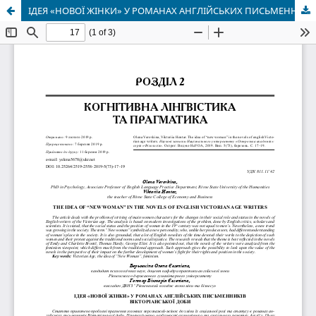
ІДЕЯ «НОВОЇ ЖІНКИ» У РОМАНАХ АНГЛІЙСЬКИХ ПИСЬМЕННИКІВ ВІКТОРІАНСЬКОЇ ДОБИ