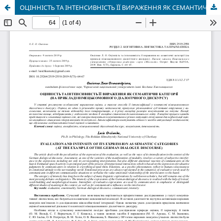
ОЦІННІСТЬ ТА ІНТЕНСИВНІСТЬ ЇЇ ВИРАЖЕННЯ ЯК СЕМАНТИЧНІ КАТЕГОРІЇ (НА ПРИКЛАДІ НІМЕЦЬКОМОВНОГО ДІАЛОГІЧНОГО ДИСКУРСУ)