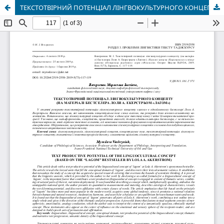
ТЕКСТОТВІРНИЙ ПОТЕНЦІАЛ ЛІНГВОКУЛЬТУРНОГО КОНЦЕПТУ (НА МАТЕРІАЛІ БЕСТСЕЛЕРА ЛОЛИ А. ЕКЕРСТРЬОМ «ЛАҐОМ»)