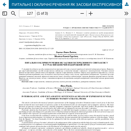
ПИТАЛЬНІ І ОКЛИЧНІ РЕЧЕННЯ ЯК ЗАСОБИ ЕКСПРЕСИВНОГО СИНТАКСИСУ В СУЧАСНІЙ ЖІНОЧІЙ ПОДОРОЖНІЙ ПРОЗІ