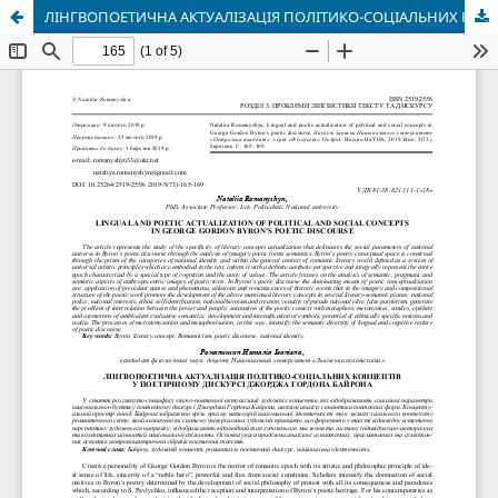
ЛІНГВОПОЕТИЧНА АКТУАЛІЗАЦІЯ ПОЛІТИКО-СОЦІАЛЬНИХ КОНЦЕПТІВ У ПОЕТИЧНОМУ ДИСКУРСІ ДЖОРДЖА ГОРДОНА БАЙРОНА