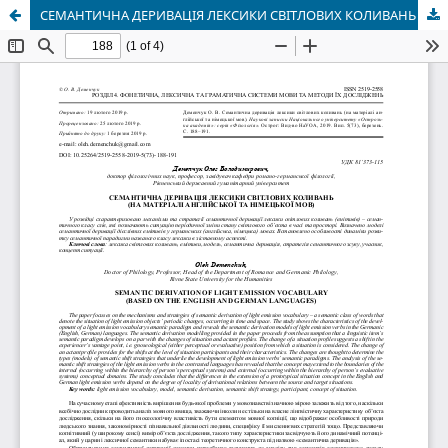
СЕМАНТИЧНА ДЕРИВАЦІЯ ЛЕКСИКИ СВІТЛОВИХ КОЛИВАНЬ (НА МАТЕРІАЛІ АНГЛІЙСЬКОЇ ТА НІМЕЦЬКОЇ МОВ)