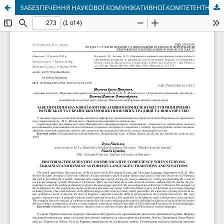
ЗАБЕЗПЕЧЕННЯ НАУКОВОЇ КОМУНІКАТИВНОЇ КОМПЕТЕНТНОСТІ ПРИ ВИВЧЕННІ РОСІЙСЬКОЇ ТА УКРАЇНСЬКОЇ МОВ ЯК ІНОЗЕМНИХ. ТРАДИЦІЇ ТА НОВАТОРСТВО