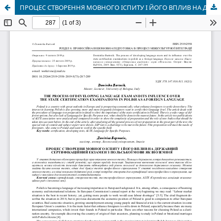
ПРОЦЕС СТВОРЕННЯ МОВНОГО ІСПИТУ І ЙОГО ВПЛИВ НА ДЕРЖАВНИЙ СЕРТИФІКАЦІЙНИЙ ЕКЗАМЕН З ПОЛЬСЬКОЇ МОВИ ЯК ІНОЗЕМНОЇ