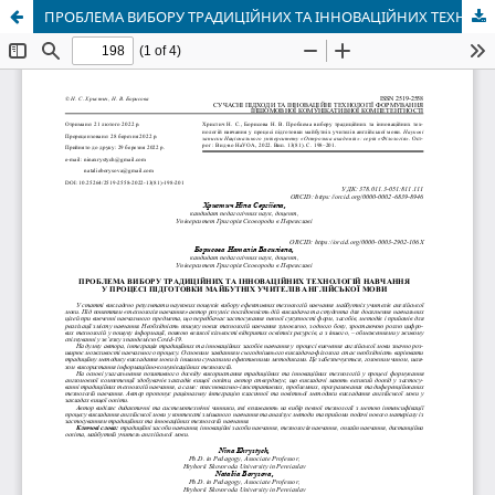
ПРОБЛЕМА ВИБОРУ ТРАДИЦІЙНИХ ТА ІННОВАЦІЙНИХ ТЕХНОЛОГІЙ НАВЧАННЯ У ПРОЦЕСІ ПІДГОТОВКИ МАЙБУТНІХ УЧИТЕЛІВ АНГЛІЙСЬКОЇ МОВИ