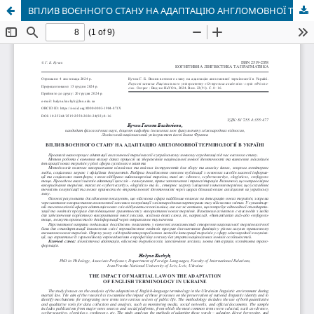
ВПЛИВ ВОЄННОГО СТАНУ НА АДАПТАЦІЮ АНГЛОМОВНОЇ ТЕРМІНОЛОГІЇ В УКРАЇНІ