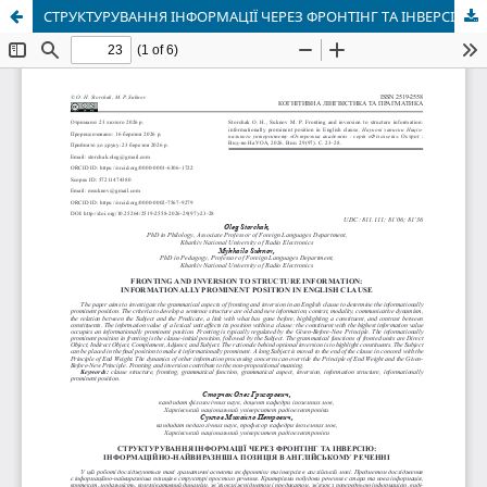
СТРУКТУРУВАННЯ ІНФОРМАЦІЇ ЧЕРЕЗ ФРОНТІНГ ТА ІНВЕРСІЮ: ІНФОРМАЦІЙНО-НАЙВИРАЗНІША ПОЗИЦІЯ В АНГЛІЙСЬКОМУ РЕЧЕННІ