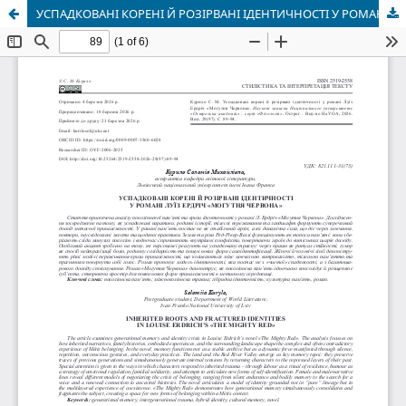
УСПАДКОВАНІ КОРЕНІ Й РОЗІРВАНІ ІДЕНТИЧНОСТІ У РОМАНІ ЛУЇЗ ЕРДРІЧ «МОГУТНЯ ЧЕРВОНА»