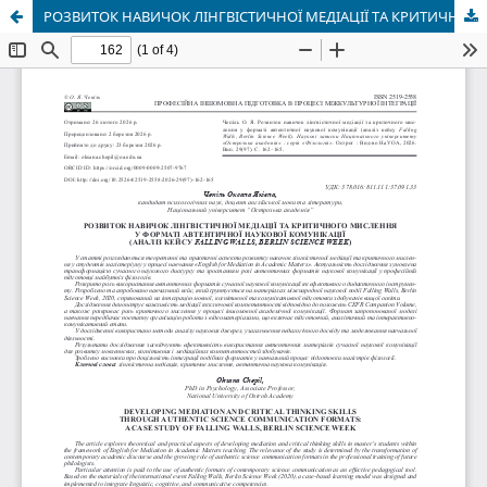
РОЗВИТОК НАВИЧОК ЛІНГВІСТИЧНОЇ МЕДІАЦІЇ ТА КРИТИЧНОГО МИСЛЕННЯ У ФОРМАТІ АВТЕНТИЧНОЇ НАУКОВОЇ КОМУНІКАЦІЇ (АНАЛІЗ КЕЙСУ FALLING WALLS, BERLIN SCIENCE WEEK)