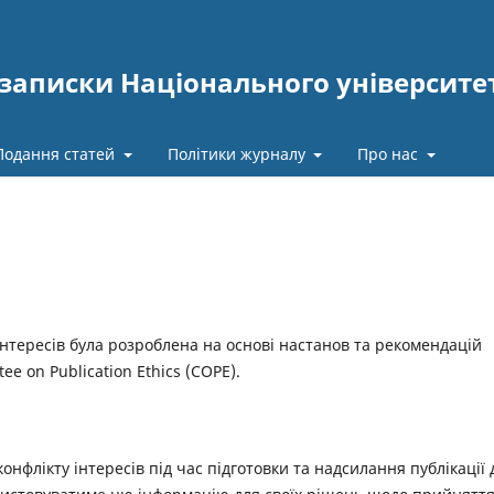
записки Національного університе
Подання статей
Політики журналу
Про нас
нтересів була розроблена на основі настанов та рекомендацій
ee on Publication Ethics (COPE).
нфлікту інтересів під час підготовки та надсилання публікації 