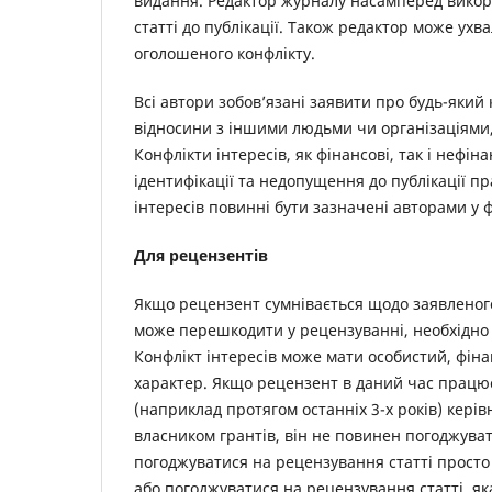
видання. Редактор журналу насамперед викор
статті до публікації. Також редактор може ухв
оголошеного конфлікту.
Всі автори зобов’язані заявити про будь-який 
відносини з іншими людьми чи організаціями,
Конфлікти інтересів, як фінансові, так і нефіна
ідентифікації та недопущення до публікації пр
інтересів повинні бути зазначені авторами у ф
Для рецензентів
Якщо рецензент сумнівається щодо заявленого 
може перешкодити у рецензуванні, необхідно 
Конфлікт інтересів може мати особистий, фін
характер. Якщо рецензент в даний час працює в
(наприклад протягом останніх 3-х років) кері
власником грантів, він не повинен погоджува
погоджуватися на рецензування статті просто
або погоджуватися на рецензування статті, яка