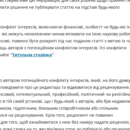
истовуватиме цю інформацію для своїх рішень щодо прийнятт
алити рішення не публікувати статтю на підставі будь-якого
конфлікт інтересів, включаючи фінансові, особисті чи будь-які і
 які можуть неналежним чином впливати на їхню наукову робот
нсові, повинні бути розкриті під час подання статті з метою їх чі
аць авторів з потенційним конфліктом інтересів. Усі конфлікти
айлі “
Титульна сторінка
”.
автором потенційного конфлікту інтересів, який, на його думку
повідомити про це редактора та відмовитися від рецензування.
ансовий, інтелектуальний, професійний, політичний чи релігійн
 тій самій установі, що і будь-який з авторів, або був недавні
вником, підопічним, близьким співробітником або спільним
тися на рецензування. Крім того, рецензент не повинен
 для того, щоб ознайомитися з нею без наміру надати рецензію,
 дуже схожа на ту, яку він/вона готує до публікації або рецензує