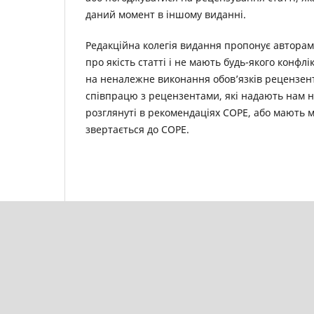
даний момент в іншому виданні.
Редакційна колегія видання пропонує авторам
про якість статті і не мають будь-якого конфл
на неналежне виконання обов’язків рецензен
співпрацю з рецензентами, які надають нам не
розглянуті в рекомендаціях COPE, або мають 
звертається до COPE.