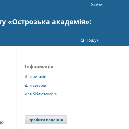
Увійти
ту «Острозька академія»:
Пошук
Інформація
Для читачів
Для авторів
Для бібліотекарів
Зробити подання
до