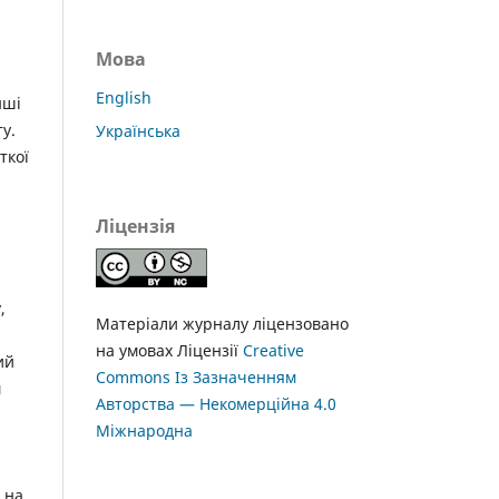
я
Мова
English
нші
у.
Українська
ткої
Ліцензія
,
Матеріали журналу ліцензовано
на умовах Ліцензії
Creative
ий
Commons Із Зазначенням
м
Авторства — Некомерційна 4.0
Міжнародна
 на