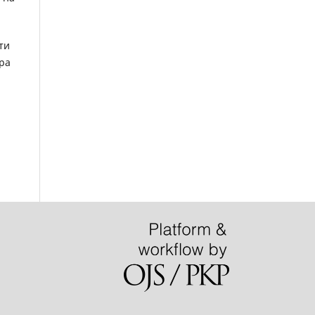
ти
зра