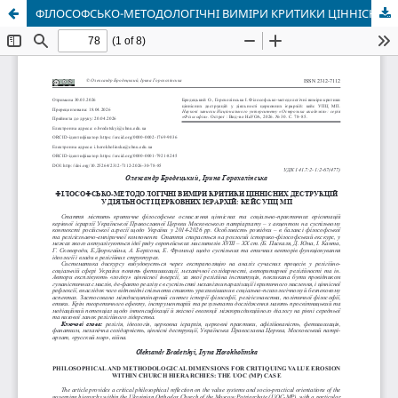
ФІЛОСОФСЬКО-МЕТОДОЛОГІЧНІ ВИМІРИ КРИТИКИ ЦІННІСНИХ ДЕСТРУКЦІЙ У ДІЯЛЬНОСТІ ЦЕРКОВНИХ ІЄРАРХІЙ: КЕЙС УПЦ МП