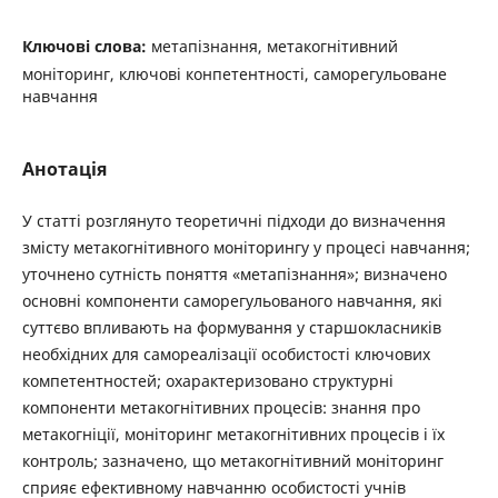
Ключові слова:
метапізнання, метакогнітивний
моніторинг, ключові конпетентності, саморегульоване
навчання
Анотація
У статті розглянуто теоретичні підходи до визначення
змісту метакогнітивного моніторингу у процесі навчання;
уточнено сутність поняття «метапізнання»; визначено
основні компоненти саморегульованого навчання, які
суттєво впливають на формування у старшокласників
необхідних для самореалізації особистості ключових
компетентностей; охарактеризовано структурні
компоненти метакогнітивних процесів: знання про
метакогніції, моніторинг метакогнітивних процесів і їх
контроль; зазначено, що метакогнітивний моніторинг
сприяє ефективному навчанню особистості учнів