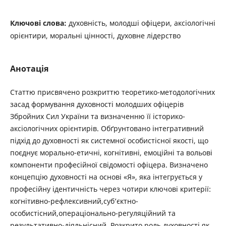
Ключові слова:
духовність, молодші офіцери, аксіологічні
орієнтири, моральні цінності, духовне ­лідерство
Анотація
Статтю присвячено розкриттю теоретико-методологічних
засад формування духовності молодших офіцерів
Збройних Сил України та визначенню її історико-
аксіологічних орієнтирів. Обґрунтовано інтегративний
підхід до духовності як системної особистісної якості, що
поєднує морально-­етичні, когнітивні, емоційні та вольові
компоненти професійної свідомості офіцера. Визначено
концепцію ­духовності на основі «Я», яка інтегрується у
професійну ідентичність через чотири ключові критерії:
когнітивно-рефлексивний,суб’єктно-
особистісний,операціонально-регуляційний та
результативно-­діяльнісний. Розкрито роль духовності як