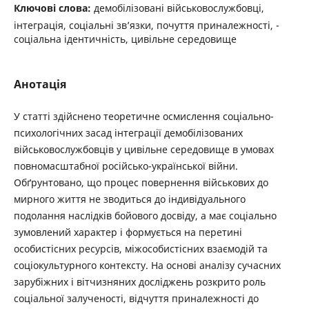
Ключові слова:
демобілізовані військовослужбовці,
інтеграція, соціальні зв’язки, почуття приналежності, ­
соціальна ідентичність, цивільне середовище
Анотація
У статті здійснено теоретичне осмислення соціально-
психологічних засад інтеграції демобілізованих
військовослужбовців у цивільне середовище в умовах
повномасштабної російсько-української війни.
Обґрунтовано, що процес повернення військових до
мирного життя не зводиться до індивідуального
подолання наслідків бойового досвіду, а має соціально
зумовлений характер і формується на перетині
особистісних ресурсів, міжособистісних взаємодій та
соціокультурного контексту. На основі аналізу сучасних
зарубіжних і вітчизняних досліджень розкрито роль
соціальної залученості, відчуття приналежності до