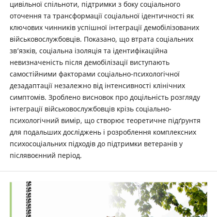
цивільної спільноти, підтримки з боку соціального
оточення та трансформації соціальної ідентичності як
ключових чинників успішної інтеграції демобілізованих
військовослужбовців. Показано, що втрата соціальних
зв’язків, соціальна ізоляція та ідентифікаційна
невизначеність після демобілізації виступають
самостійними факторами соціально-психологічної
дезадаптації незалежно від інтенсивності клінічних
симптомів. Зроблено висновок про доцільність розгляду
інтеграції військовослужбовців крізь соціально-
психологічний вимір, що створює теоретичне підґрунтя
для подальших досліджень і розроблення комплексних
психосоціальних підходів до підтримки ветеранів у
післявоєнний період.