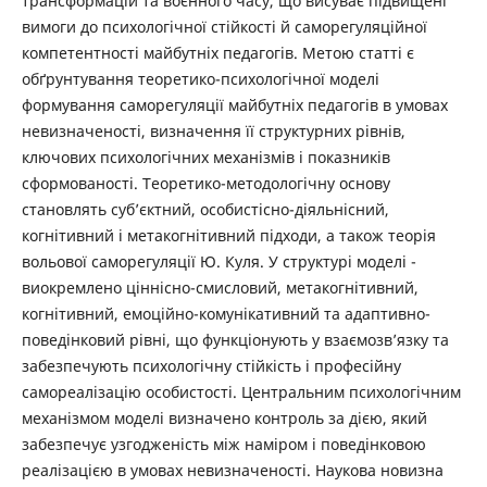
трансформацій та воєнного часу, що висуває підвищені
вимоги до психологічної стійкості й саморегуляційної
компетентності майбутніх педагогів. Метою статті є
обґрунтування теоретико-психологічної моделі
формування саморегуляції майбутніх педагогів в умовах
невизначеності, визначення її структурних рівнів,
ключових психологічних механізмів і показників
сформованості. Теоретико-методологічну основу
становлять суб’єктний, особистісно-­діяльнісний,
когнітивний і метакогнітивний підходи, а також теорія
вольової саморегуляції Ю. Куля. У структурі моделі ­
виокремлено ціннісно-смисловий, метакогнітивний,
когнітивний, емоційно-комунікативний та адаптивно-
поведінковий рівні, що функціонують у взаємозв’язку та
забезпечують психологічну стійкість і професійну
самореалізацію особистості. Центральним психологічним
механізмом моделі визначено контроль за дією, який
забезпечує узгодженість між наміром і поведінковою
реалізацією в умовах невизначеності. Наукова новизна