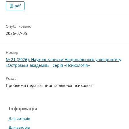
pdf
Опубліковано
2026-07-05
Номер
№ 21 (2026): Наукові записки Національного ­уні­верситету
«Острозька академія» : серія «Психологія»
Розділ
Проблеми педагогічної та вікової психології
Інформація
Для читачів
Для авторів