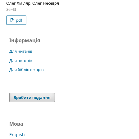
Олег Хміляр, Олег Несевря
36-43
pdf
Інформація
Для читачів
Для авторів
Для бібліотекарів
Зробити подання
Мова
English