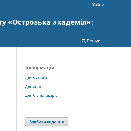
Увійти
ту «Острозька академія»:
Пошук
Інформація
Для читачів
Для авторів
Для бібліотекарів
Зробити подання