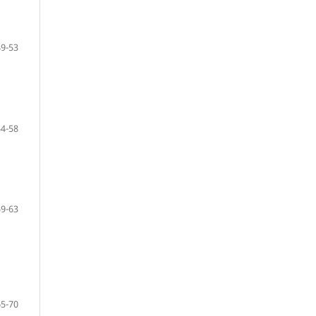
49-53
54-58
59-63
65-70