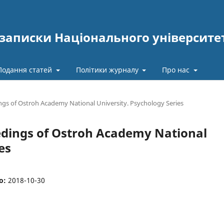
записки Національного університе
Подання статей
Політики журналу
Про нас
ings of Ostroh Academy National University. Psychology Series
ceedings of Ostroh Academy National
es
о:
2018-10-30