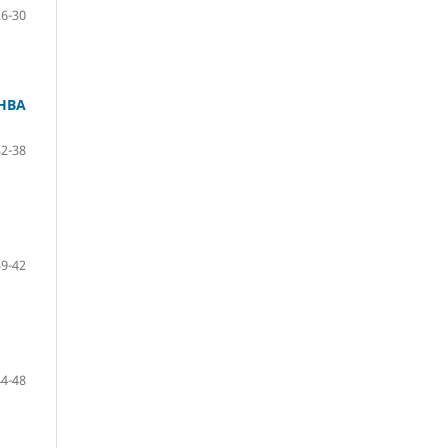
26-30
НВА
32-38
39-42
44-48