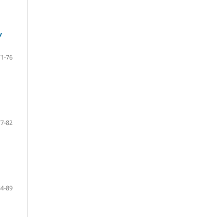
У
71-76
77-82
84-89