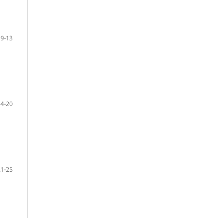
9-13
14-20
21-25