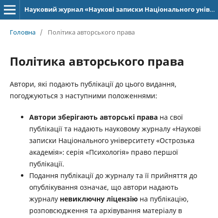
Науковий журнал «Наукові записки Національного університету «Острозька академія»: серія «Психологія»
Головна
/
Політика авторського права
Політика авторського права
Автори, які подають публікації до цього видання,
погоджуються з наступними положеннями:
Автори зберігають авторські права
на свої
публікації та надають науковому журналу «Наукові
записки Національного університету «Острозька
академія»: серія «Психологія» право першої
публікації.
Подання публікації до журналу та її прийняття до
опублікування означає, що автори надають
журналу
невиключну ліцензію
на публікацію,
розповсюдження та архівування матеріалу в