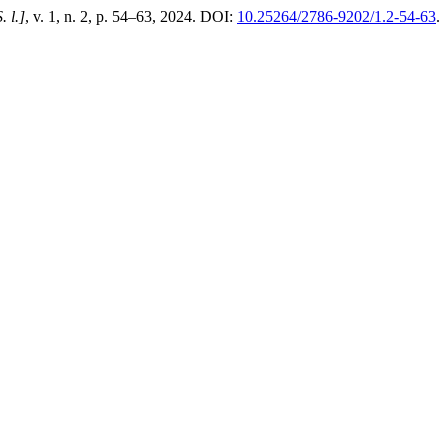
. l.]
, v. 1, n. 2, p. 54–63, 2024. DOI:
10.25264/2786-9202/1.2-54-63
.