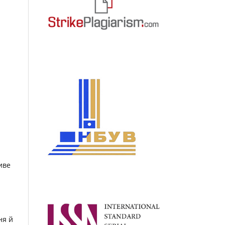
иве
ня й