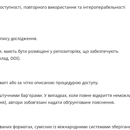
ступності, повторного використання та інтероперабельності
опису дослідження.
ми, мають бути розміщені у репозиторіях, що забезпечують
лад, DOI).
маті або за чітко описаною процедурою доступу.
штучними бар’єрами. У випадках, коли повне відкриття неможл
ня), автори зобов’язані надати обґрунтоване пояснення.
ованих форматах, сумісних із міжнародними системами зберіган