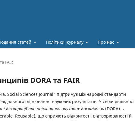
Подання статей
Політики журналу
Про нас
та FAIR
нципів DORA та FAIR
a. Social Sciences Journal” підтримує міжнародні стандарти
овідального оцінювання наукових результатів. У своїй діяльност
ої декларації про оцінювання наукових досліджень
(DORA) та
operable, Reusable), що сприяють відкритості, відтворюваності й