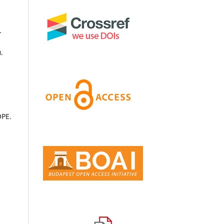
.
.
OPE.