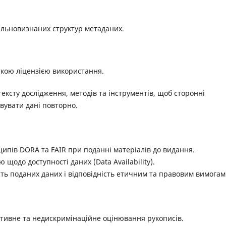
льновизнаних структур метаданих.
ткою ліцензією використання.
тексту дослідження, методів та інструментів, щоб сторонні
вувати дані повторно.
ипів DORA та FAIR при поданні матеріалів до видання.
ю щодо доступності даних (Data Availability).
сть поданих даних і відповідність етичним та правовим вимогам
ктивне та недискримінаційне оцінювання рукописів.