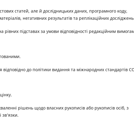
тових статей, але й дослідницьких даних, програмного коду,
теріалів, негативних результатів та реплікаційних досліджень
на рівних підставах за умови відповідності редакційним вимогам
нтованими.
 відповідно до політики видання та міжнародних стандартів C
цінку.
ухваленні рішень щодо власних рукописів або рукописів осіб, з
 зв’язки.