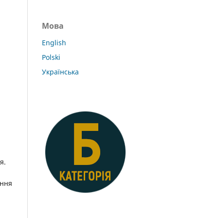
Мова
English
Polski
Українська
я.
ання