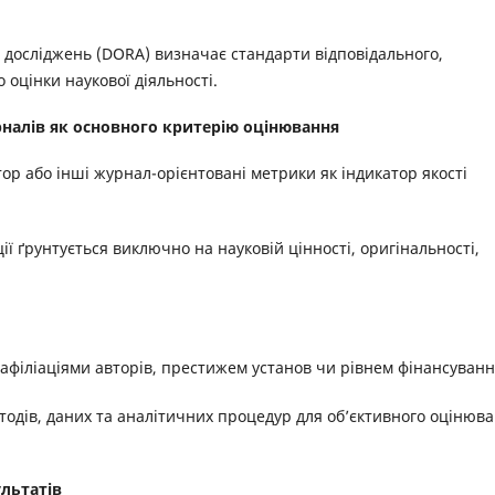
досліджень (DORA) визначає стандарти відповідального,
 оцінки наукової діяльності.
налів як основного критерію оцінювання
ор або інші журнал-орієнтовані метрики як індикатор якості
ї ґрунтується виключно на науковій цінності, оригінальності,
а афіліаціями авторів, престижем установ чи рівнем фінансуванн
тодів, даних та аналітичних процедур для об’єктивного оцінюв
льтатів