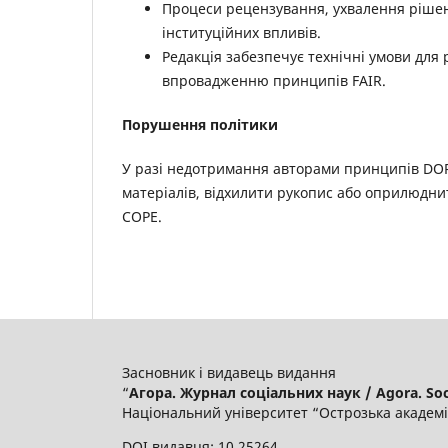
Процеси рецензування, ухвалення рішень
інституційних впливів.
Редакція забезпечує технічні умови для
впровадженню принципів FAIR.
Порушення політики
У разі недотримання авторами принципів DO
матеріалів, відхилити рукопис або оприлюдни
COPE.
Засновник і видавець видання
“
Агора. Журнал соціальних наук / Agora. Soci
Національний університет “Острозька академі
DOI видавця: 10.25264