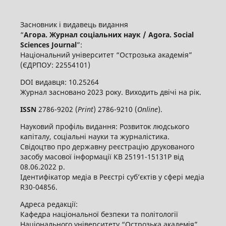
Засновник і видавець видання
“
Агора. Журнал соціальних наук / Agora. Social
Sciences Journal
”:
Національний університет “Острозька академія”
(ЄДРПОУ: 22554101)
DOI видавця: 10.25264
Журнал засновано 2023 року. Виходить двічі на рік.
ISSN
2786-9202 (
Print
) 2786-9210 (
Online
).
Науковий профіль видання: Розвиток людського
капіталу, соціальні науки та журналістика.
Свідоцтво про державну реєстрацію друкованого
засобу масової інформації КВ 25191-15131Р від
08.06.2022 р.
Ідентифікатор медіа в Реєстрі суб’єктів у сфері медіа
R30-04856.
Адреса редакції:
Кафедра національної безпеки та політології
Національного університету “Острозька академія”