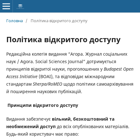
Головна
/
Політика відкритого доступу
Політика відкритого доступу
Редакційна колегія видання “Агора. Журнал соціальних
наук / Agora. Social Sciences Journal” дотримується
принципів відкритої науки, проголошених у
Budapest Open
Access Initiative
(BOAI), та відповідає міжнародним
стандартам
Sherpa/RoMEO
щодо політики самоархівування
й поширення наукових публікацій.
Принципи відкритого доступу
Видання забезпечує
вільний, безкоштовний та
необмежений доступ
до всіх опублікованих матеріалів.
Будь-який користувач має право: