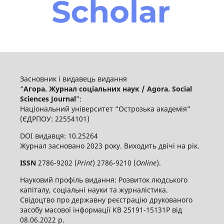
Засновник і видавець видання
“
Агора. Журнал соціальних наук / Agora. Social
Sciences Journal
”:
Національний університет “Острозька академія”
(ЄДРПОУ: 22554101)
DOI видавця: 10.25264
Журнал засновано 2023 року. Виходить двічі на рік.
ISSN
2786-9202 (
Print
) 2786-9210 (
Online
).
Науковий профіль видання: Розвиток людського
капіталу, соціальні науки та журналістика.
Свідоцтво про державну реєстрацію друкованого
засобу масової інформації КВ 25191-15131Р від
08.06.2022 р.