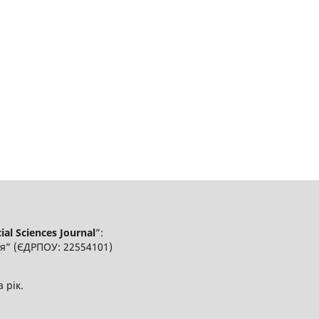
al Sciences Journal
”:
я” (ЄДРПОУ: 22554101)
а рік.